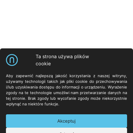
Ta strona używa plików
cookie
Skróty
Aby zapewnić najlepszą jakość korzystania z naszej witryny,
NeuroCar Sp. z o.o.
Produkty
Zasoby
używamy technologii takich jak pliki cookie do przechowywania
i/lub uzyskiwania dostępu do informacji o urządzeniu. Wyrażenie
ul. Życzliwa 8
Systemy
Neurosoft.pl
zgody na te technologie umożliwi nam przetwarzanie danych na
53-030 Wrocław
Sprzęt
tej stronie. Brak zgody lub wycofanie zgody może niekorzystnie
POLSKA
Oprogramowanie
wpłynąć na niektóre funkcje.
Technologie
Kontakt
Akceptuj