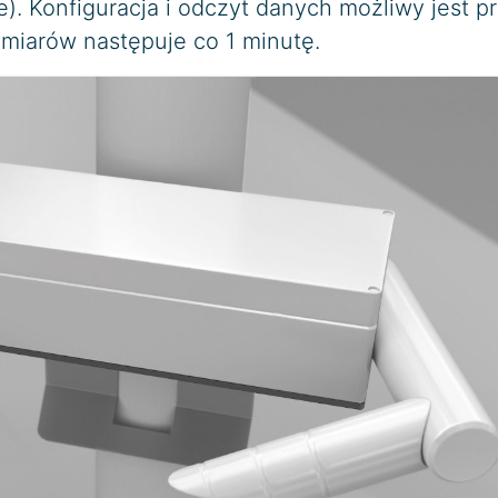
). Konfiguracja i odczyt danych możliwy jest p
omiarów następuje co 1 minutę.