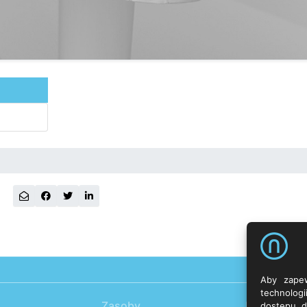
Aby zapew
technolog
Zasoby
Kontakt
dostępu d