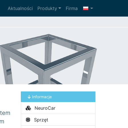
Aktualności
Produkty
Firma
Informacje
NeuroCar
ątem
Sprzęt
zm