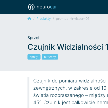
neuro
car
Produkty
pro-ncar-h-vissen-01
Sprzęt
Czujnik Widzialności 
sprzęt
aktywny
Czujnik do pomiaru widzialności
zewnętrznych, w zakresie od 10
światła rozpraszanego – między
45°. Czujnik jest całkowicie h