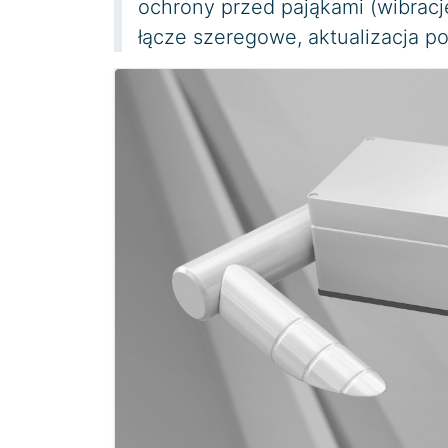
ochrony przed pająkami (wibracje
łącze szeregowe, aktualizacja p