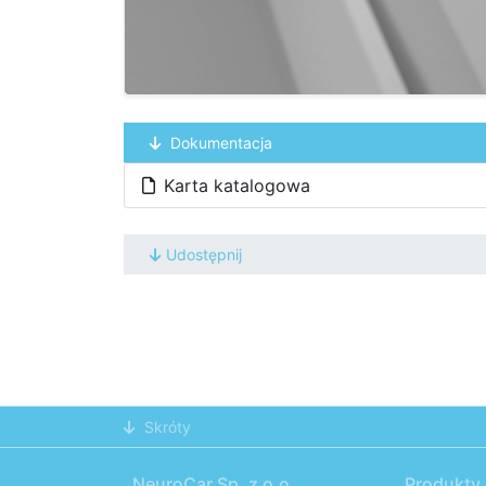
Dokumentacja
Karta katalogowa
Udostępnij
Skróty
NeuroCar Sp. z o.o.
Produkty