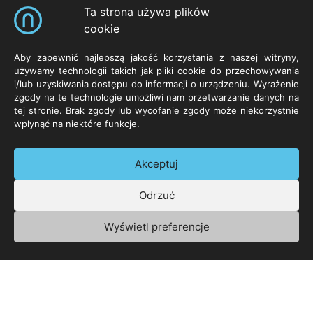
Ta strona używa plików
cookie
Skróty
Aby zapewnić najlepszą jakość korzystania z naszej witryny,
NeuroCar Sp. z o.o.
Produkty
Zasoby
używamy technologii takich jak pliki cookie do przechowywania
i/lub uzyskiwania dostępu do informacji o urządzeniu. Wyrażenie
ul. Życzliwa 8
Systemy
Neurosoft.pl
zgody na te technologie umożliwi nam przetwarzanie danych na
53-030 Wrocław
Sprzęt
tej stronie. Brak zgody lub wycofanie zgody może niekorzystnie
POLSKA
Oprogramowanie
wpłynąć na niektóre funkcje.
Technologie
Kontakt
Akceptuj
Odrzuć
+48 71 73 88 300
Polityka Prywatności
Zarządzaj plikami cookie
Wyświetl preferencje
© 1992-2026 NeuroCar Sp. z o.o. – Wszelkie prawa
zastrzeżone